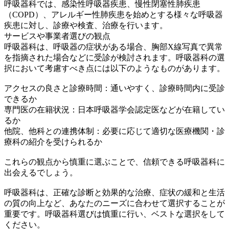
呼吸器科では、感染性呼吸器疾患、慢性閉塞性肺疾患
（COPD）、アレルギー性肺疾患を始めとする様々な呼吸器
疾患に対し、診療や検査、治療を行います。
サービスや事業者選びの観点
呼吸器科は、呼吸器の症状がある場合、胸部X線写真で異常
を指摘された場合などに受診が検討されます。呼吸器科の選
択において考慮すべき点には以下のようなものがあります。
アクセスの良さと診療時間：通いやすく、診療時間内に受診
できるか
専門医の在籍状況：日本呼吸器学会認定医などが在籍してい
るか
他院、他科との連携体制：必要に応じて適切な医療機関・診
療科の紹介を受けられるか
これらの観点から慎重に選ぶことで、信頼できる呼吸器科に
出会えるでしょう。
呼吸器科は、正確な診断と効果的な治療、症状の緩和と生活
の質の向上など、あなたのニーズに合わせて選択することが
重要です。呼吸器科選びは慎重に行い、ベストな選択をして
ください。