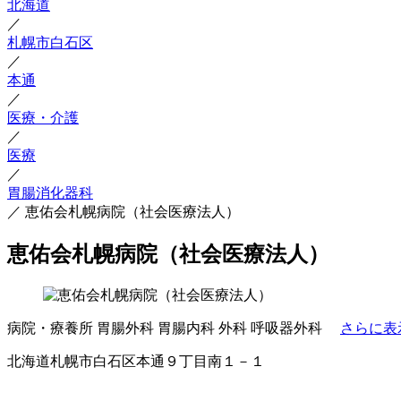
北海道
／
札幌市白石区
／
本通
／
医療・介護
／
医療
／
胃腸消化器科
／
恵佑会札幌病院（社会医療法人）
恵佑会札幌病院（社会医療法人）
病院・療養所
胃腸外科
胃腸内科
外科
呼吸器外科
さらに表
北海道札幌市白石区本通９丁目南１－１