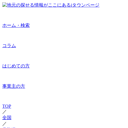
ホーム・検索
コラム
はじめての方
事業主の方
TOP
／
全国
／