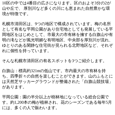
10区の中では4番目の広さになります。区のおよそ3分の2が
山や丘で、 厚別川など多くの川にも恵まれた自然豊かな環
境が特徴です。
札幌市清田区は、9つの地区で構成されています。梅の名所
として有名な平岡公園があり住宅地としても発展している平
岡地区をはじめとして、市最大の市有林を擁する白旗山や有
明の滝などが風光明媚な有明地区、中央部を厚別川が流れ、
ゆとりのある閑静な住宅街が見られる北野地区など、それぞ
れに個性を持っています。
そんな札幌市清田区の有名スポットを3つご紹介します。
白旗山：標高約321mの低山です。市内最大の市有林を持
ち、四季折々の自然を楽しむことができます。山のふもとに
は天然芝サッカーグラウンドが整備された「白旗山競技場」
があります。
平岡公園：園の半分以上が樹林地になっている総合公園で
す。約1,200本の梅が植林され、花のシーズンである毎年5月
には、多くの人で賑わいます。