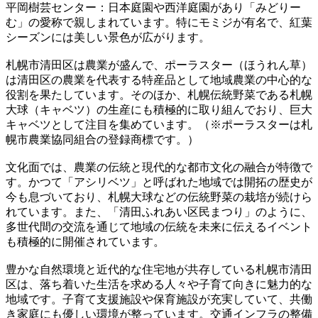
平岡樹芸センター：日本庭園や西洋庭園があり「みどりー
む」の愛称で親しまれています。特にモミジが有名で、紅葉
シーズンには美しい景色が広がります。
札幌市清田区は農業が盛んで、ポーラスター（ほうれん草）
は清田区の農業を代表する特産品として地域農業の中心的な
役割を果たしています。そのほか、札幌伝統野菜である札幌
大球（キャベツ）の生産にも積極的に取り組んでおり、巨大
キャベツとして注目を集めています。（※ポーラスターは札
幌市農業協同組合の登録商標です。）
文化面では、農業の伝統と現代的な都市文化の融合が特徴で
す。かつて「アシリベツ」と呼ばれた地域では開拓の歴史が
今も息づいており、札幌大球などの伝統野菜の栽培が続けら
れています。また、「清田ふれあい区民まつり」のように、
多世代間の交流を通じて地域の伝統を未来に伝えるイベント
も積極的に開催されています。
豊かな自然環境と近代的な住宅地が共存している札幌市清田
区は、落ち着いた生活を求める人々や子育て向きに魅力的な
地域です。子育て支援施設や保育施設が充実していて、共働
き家庭にも優しい環境が整っています。交通インフラの整備