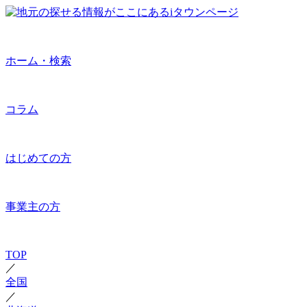
ホーム・検索
コラム
はじめての方
事業主の方
TOP
／
全国
／