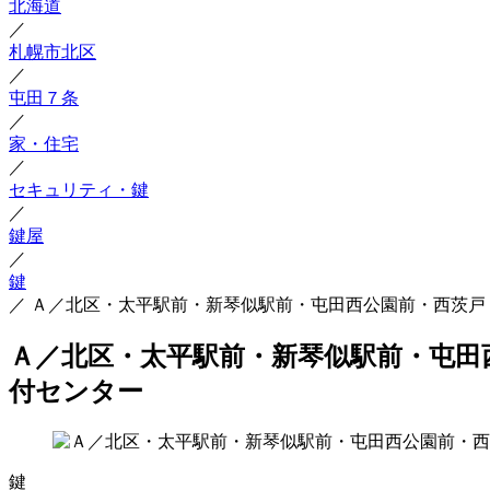
北海道
／
札幌市北区
／
屯田７条
／
家・住宅
／
セキュリティ・鍵
／
鍵屋
／
鍵
／
Ａ／北区・太平駅前・新琴似駅前・屯田西公園前・西茨戸
Ａ／北区・太平駅前・新琴似駅前・屯田
付センター
鍵