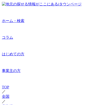
ホーム・検索
コラム
はじめての方
事業主の方
TOP
／
全国
／