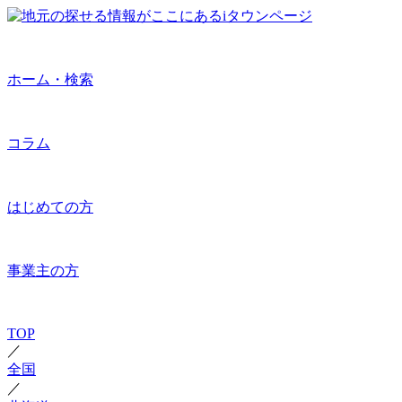
ホーム・検索
コラム
はじめての方
事業主の方
TOP
／
全国
／