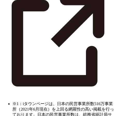
※1：iタウンページは、日本の民営事業所数516万事業
所（2021年6月現在）を上回る網羅性の高い掲載を行っ
ております。日本の民営事業所数は、総務省統計局サ