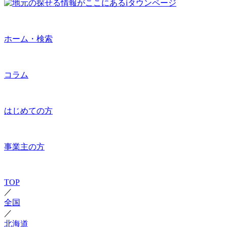
ホーム・検索
コラム
はじめての方
事業主の方
TOP
／
全国
／
北海道