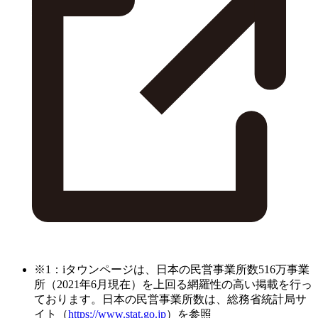
※1：iタウンページは、日本の民営事業所数516万事業
所（2021年6月現在）を上回る網羅性の高い掲載を行っ
ております。日本の民営事業所数は、総務省統計局サ
イト（
https://www.stat.go.jp
）を参照