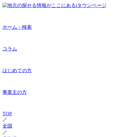
ホーム・検索
コラム
はじめての方
事業主の方
TOP
／
全国
／