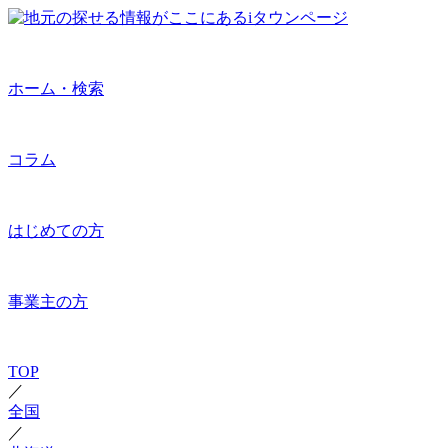
ホーム・検索
コラム
はじめての方
事業主の方
TOP
／
全国
／