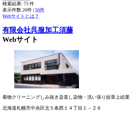
検索結果:
73
件
表示件数
20件
|
50件
Webサイトとは？
有限会社呉服加工須藤
Webサイト
着物クリーニング
しみ抜き
染直し
染物・洗い張り
紋章上絵業
北海道札幌市中央区北５条西１４丁目１－２６