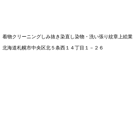
着物クリーニング
しみ抜き
染直し
染物・洗い張り
紋章上絵業
北海道札幌市中央区北５条西１４丁目１－２６