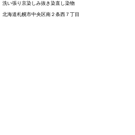
洗い張り
京染
しみ抜き
染直し
染物
北海道札幌市中央区南２条西７丁目