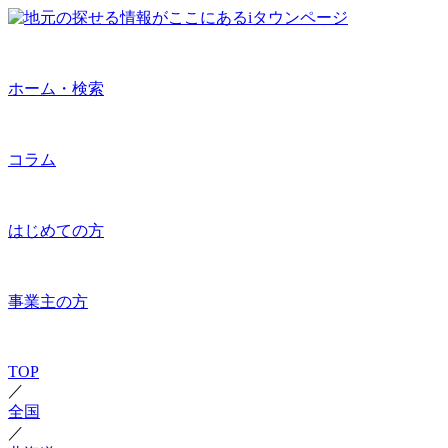
ホーム・検索
コラム
はじめての方
事業主の方
TOP
／
全国
／