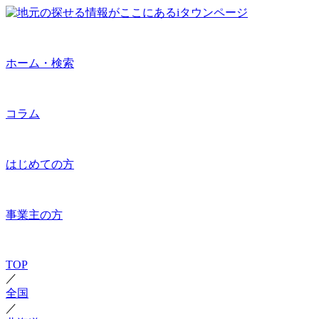
ホーム・検索
コラム
はじめての方
事業主の方
TOP
／
全国
／