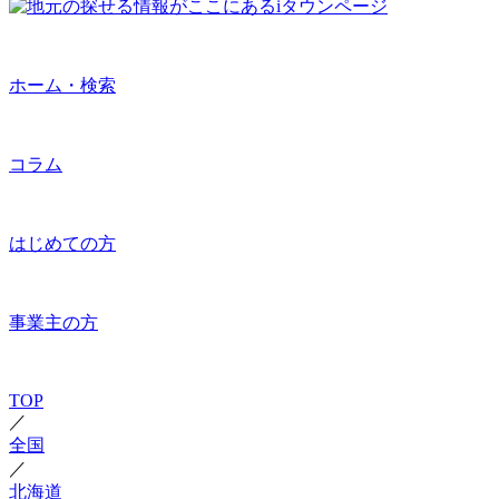
ホーム・検索
コラム
はじめての方
事業主の方
TOP
／
全国
／
北海道