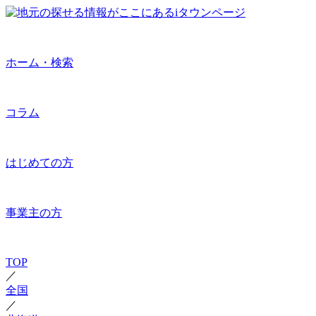
ホーム・検索
コラム
はじめての方
事業主の方
TOP
／
全国
／