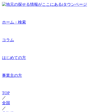
ホーム・検索
コラム
はじめての方
事業主の方
TOP
／
全国
／