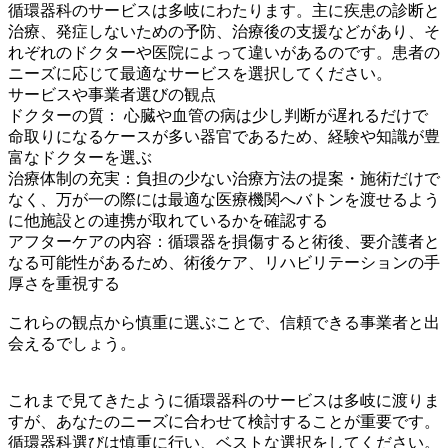
循環器科のサービスは多岐にわたります。主に疾患の診断と
治療、発症しないための予防、治療後の支援などがあり、そ
れぞれのドクターや医院によって違いがあるのです。患者の
ニーズに応じて最適なサービスを選択してください。
サービスや事業者選びの観点
ドクターの質： 心臓や血管の病は少し判断が遅れるだけで
命取りになるケースが多い器官であるため、経験や知識が豊
富なドクターを選ぶ
治療体制の充実：負担の少ない治療方法の提案・施術だけで
なく、万が一の際には最適な医療機関へバトンを渡せるよう
に他施設との連携が取れているかを確認する
アフターケアの内容：循環器を損傷すると術後、要介護者と
なる可能性があるため、術後ケア、リハビリテーションの手
厚さを重視する
これらの観点から慎重に選ぶことで、信頼できる事業者と出
会えるでしょう。
これまで見てきたように循環器科のサービスは多岐に渡りま
すが、あなたのニーズに合わせて検討することが重要です。
循環器科選びは慎重に行い、ベストな選択をしてください。