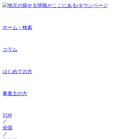
ホーム・検索
コラム
はじめての方
事業主の方
TOP
／
全国
／