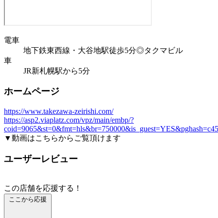
電車
地下鉄東西線・大谷地駅徒歩5分◎タクマビル
車
JR新札幌駅から5分
ホームページ
https://www.takezawa-zeirishi.com/
https://asp2.viaplatz.com/vpz/main/embp/?
coid=9065&st=0&fmt=hls&br=750000&is_guest=YES&pghash=c45
▼動画はこちらからご覧頂けます
ユーザーレビュー
この店舗を応援する！
ここから応援