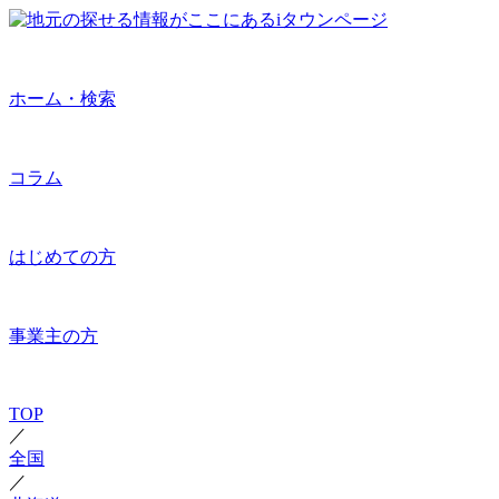
ホーム・検索
コラム
はじめての方
事業主の方
TOP
／
全国
／