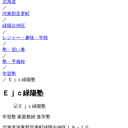
北海道
／
河東郡音更町
／
緑陽台仲区
／
レジャー・趣味・学校
／
塾・習い事
／
塾・予備校
／
学習塾
／
Ｅｊｃ緑陽塾
Ｅｊｃ緑陽塾
学習塾
家庭教師
進学塾
北海道河東郡音更町緑陽台仲区１９－１０