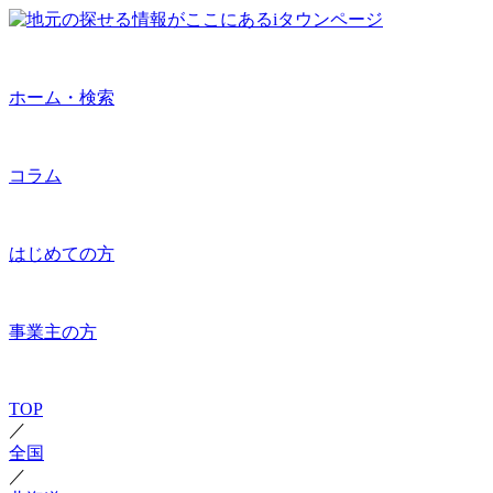
ホーム・検索
コラム
はじめての方
事業主の方
TOP
／
全国
／