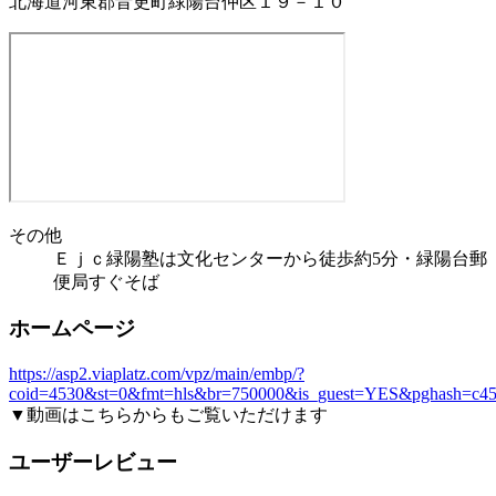
北海道河東郡音更町緑陽台仲区１９－１０
その他
Ｅｊｃ緑陽塾は文化センターから徒歩約5分・緑陽台郵
便局すぐそば
ホームページ
https://asp2.viaplatz.com/vpz/main/embp/?
coid=4530&st=0&fmt=hls&br=750000&is_guest=YES&pghash=c45
▼動画はこちらからもご覧いただけます
ユーザーレビュー