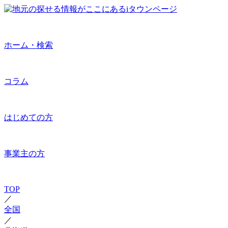
ホーム・検索
コラム
はじめての方
事業主の方
TOP
／
全国
／