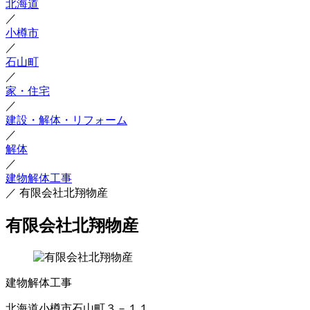
北海道
／
小樽市
／
石山町
／
家・住宅
／
建設・解体・リフォーム
／
解体
／
建物解体工事
／
有限会社北翔物産
有限会社北翔物産
建物解体工事
北海道小樽市石山町３－１１