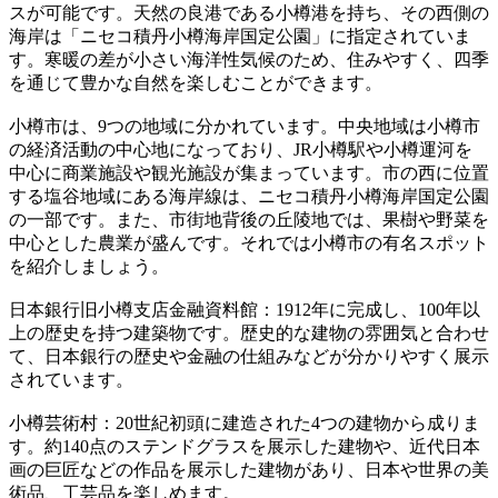
スが可能です。天然の良港である小樽港を持ち、その西側の
海岸は「ニセコ積丹小樽海岸国定公園」に指定されていま
す。寒暖の差が小さい海洋性気候のため、住みやすく、四季
を通じて豊かな自然を楽しむことができます。
小樽市は、9つの地域に分かれています。中央地域は小樽市
の経済活動の中心地になっており、JR小樽駅や小樽運河を
中心に商業施設や観光施設が集まっています。市の西に位置
する塩谷地域にある海岸線は、ニセコ積丹小樽海岸国定公園
の一部です。また、市街地背後の丘陵地では、果樹や野菜を
中心とした農業が盛んです。それでは小樽市の有名スポット
を紹介しましょう。
日本銀行旧小樽支店金融資料館：1912年に完成し、100年以
上の歴史を持つ建築物です。歴史的な建物の雰囲気と合わせ
て、日本銀行の歴史や金融の仕組みなどが分かりやすく展示
されています。
小樽芸術村：20世紀初頭に建造された4つの建物から成りま
す。約140点のステンドグラスを展示した建物や、近代日本
画の巨匠などの作品を展示した建物があり、日本や世界の美
術品、工芸品を楽しめます。