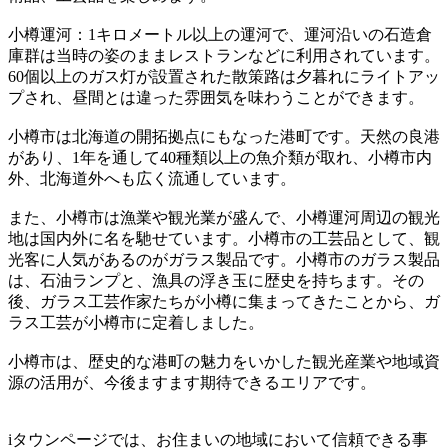
小樽運河：1キロメートル以上の運河で、運河沿いの石造倉
庫群は当時の姿のままレストランなどに利用されています。
60個以上のガス灯が設置された散策路は夕暮れにライトアッ
プされ、昼間とは違った雰囲気を味わうことができます。
小樽市は北海道の開拓拠点にもなった港町です。天然の良港
があり、1年を通して40種類以上の魚介類が取れ、小樽市内
外、北海道外へも広く流通しています。
また、小樽市は漁業や観光業が盛んで、小樽運河周辺の観光
地は国内外に名を馳せています。小樽市の工芸品として、観
光客に人気があるのがガラス製品です。小樽市のガラス製品
は、石油ランプと、漁具の浮き玉に歴史を持ちます。その
後、ガラス工芸作家たちが小樽に集まってきたことから、ガ
ラス工芸が小樽市に定着しました。
小樽市は、歴史的な港町の魅力をいかした観光産業や地域資
源の活用が、今後ますます期待できるエリアです。
iタウンページでは、お住まいの地域において信頼できる事