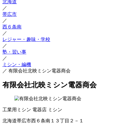
北海道
／
帯広市
／
西６条南
／
レジャー・趣味・学校
／
塾・習い事
／
ミシン・編機
／
有限会社北映ミシン電器商会
有限会社北映ミシン電器商会
工業用ミシン
電器店
ミシン
北海道帯広市西６条南１３丁目２－１