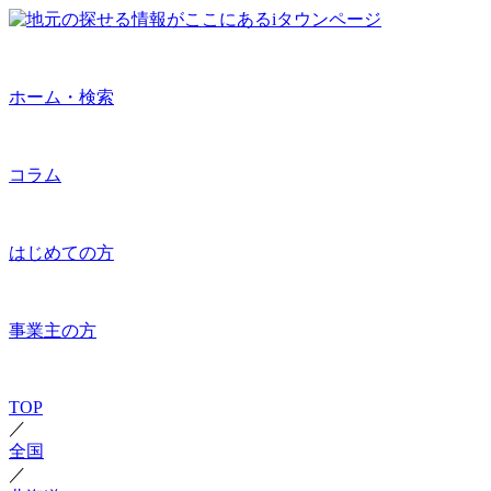
ホーム・検索
コラム
はじめての方
事業主の方
TOP
／
全国
／