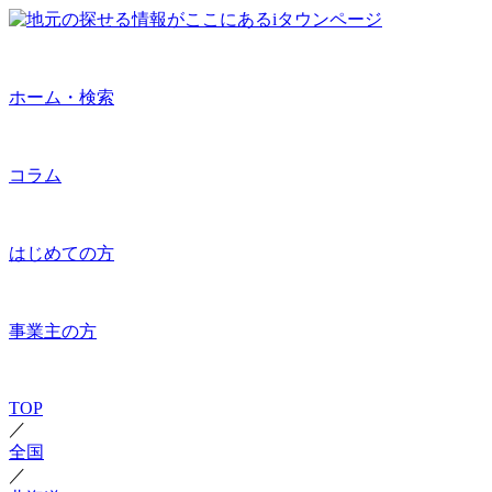
ホーム・検索
コラム
はじめての方
事業主の方
TOP
／
全国
／