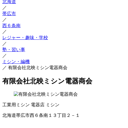
北海道
／
帯広市
／
西６条南
／
レジャー・趣味・学校
／
塾・習い事
／
ミシン・編機
／
有限会社北映ミシン電器商会
有限会社北映ミシン電器商会
工業用ミシン
電器店
ミシン
北海道帯広市西６条南１３丁目２－１