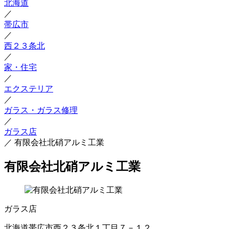
北海道
／
帯広市
／
西２３条北
／
家・住宅
／
エクステリア
／
ガラス・ガラス修理
／
ガラス店
／
有限会社北硝アルミ工業
有限会社北硝アルミ工業
ガラス店
北海道帯広市西２３条北１丁目７－１２