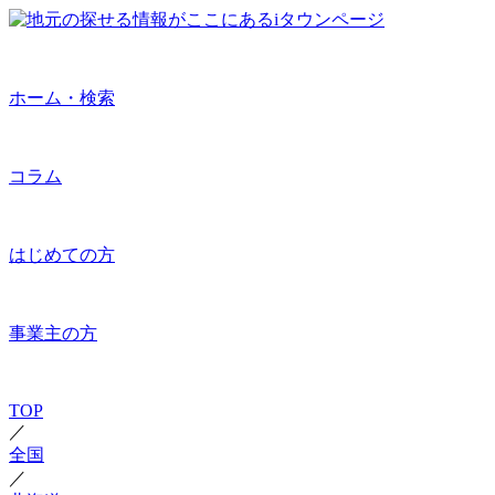
ホーム・検索
コラム
はじめての方
事業主の方
TOP
／
全国
／