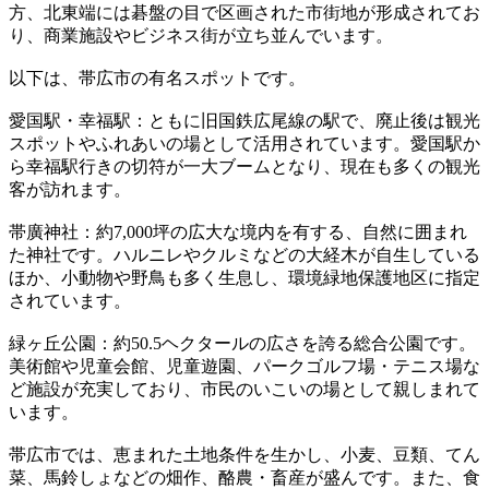
方、北東端には碁盤の目で区画された市街地が形成されてお
り、商業施設やビジネス街が立ち並んでいます。
以下は、帯広市の有名スポットです。
愛国駅・幸福駅：ともに旧国鉄広尾線の駅で、廃止後は観光
スポットやふれあいの場として活用されています。愛国駅か
ら幸福駅行きの切符が一大ブームとなり、現在も多くの観光
客が訪れます。
帯廣神社：約7,000坪の広大な境内を有する、自然に囲まれ
た神社です。ハルニレやクルミなどの大経木が自生している
ほか、小動物や野鳥も多く生息し、環境緑地保護地区に指定
されています。
緑ヶ丘公園：約50.5ヘクタールの広さを誇る総合公園です。
美術館や児童会館、児童遊園、パークゴルフ場・テニス場な
ど施設が充実しており、市民のいこいの場として親しまれて
います。
帯広市では、恵まれた土地条件を生かし、小麦、豆類、てん
菜、馬鈴しょなどの畑作、酪農・畜産が盛んです。また、食