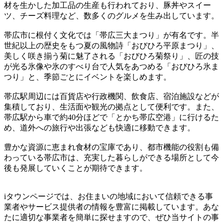
材を生かした加工品の生産も行われており、豚丼やスイー
ツ、チーズ料理など、数多くのグルメを生み出しています。
帯広市に根付く文化では「帯広三大まつり」が有名です。半
世紀以上の歴史をもつ夏の風物詩「おびひろ平原まつり」、
美しく咲き揃う菊に魅了される「おびひろ菊祭り」、匠の技
が光る氷像や氷のすべり台で人気をあつめる「おびひろ氷ま
つり」と、季節ごとにイベントを楽しめます。
帯広駅周辺には百貨店や行政機関、飲食店、宿泊施設などが
集積しており、生活面や観光の拠点として便利です。また、
帯広駅から車で約40分ほどで「とかち帯広空港」に行けるた
め、道外への旅行や出張なども快適に移動できます。
豊かな資源に恵まれ食材の宝庫であり、都市機能の役割も備
わっている帯広市は、充実した暮らしができる場所として今
後も発展していくことが期待できます。
iタウンページでは、お住まいの地域において信頼できる事
業者やサービス提供者の情報を豊富に掲載しています。あな
たに適切な事業者を簡単に探せますので、ぜひ当サイトの事