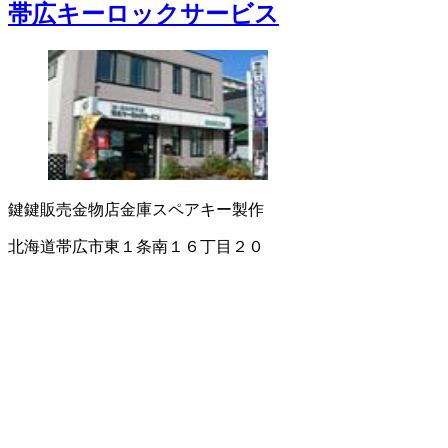
帯広キーロックサービス
鍵
鍵販売
金物店
金庫
スペアキー製作
北海道帯広市東１条南１６丁目２０