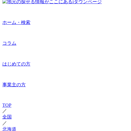
ホーム・検索
コラム
はじめての方
事業主の方
TOP
／
全国
／
北海道