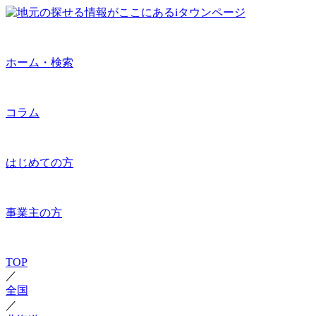
ホーム・検索
コラム
はじめての方
事業主の方
TOP
／
全国
／