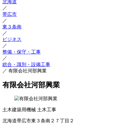
北海道
／
帯広市
／
東３条南
／
ビジネス
／
整備・保守・工事
／
総合・識別・設備工事
／
有限会社河部興業
有限会社河部興業
土木建築用機械
土木工事
北海道帯広市東３条南２７丁目２