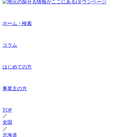
ホーム・検索
コラム
はじめての方
事業主の方
TOP
／
全国
／
北海道