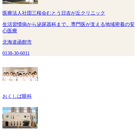
医療法人社団三桜会むとう日吉が丘クリニック
生活習慣病から泌尿器科まで、専門医が支える地域密着の安
心医療
北海道函館市
0138-30-6011
おくしば眼科