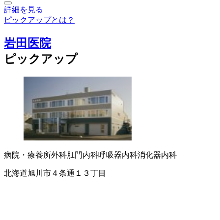
詳細を見る
ピックアップとは？
岩田医院
ピックアップ
病院・療養所
外科
肛門内科
呼吸器内科
消化器内科
北海道旭川市４条通１３丁目