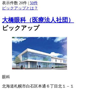
表示件数
20件
|
50件
ピックアップとは？
大橋眼科（医療法人社団）
ピックアップ
眼科
北海道札幌市白石区本通６丁目北１－１