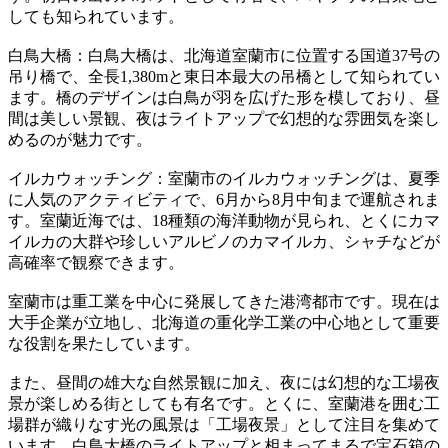
しても知られています。
白鳥大橋：白鳥大橋は、北海道室蘭市に位置する国道37号の
吊り橋で、全長1,380mと東日本最大の吊橋として知られてい
ます。橋のデザインは白鳥が羽を広げた形を模しており、昼
間は美しい景観、夜はライトアップで幻想的な雰囲気を楽し
めるのが魅力です。
イルカウォッチング：室蘭市のイルカウォッチングは、夏季
に人気のアクティビティで、6月から8月中旬まで運航されま
す。室蘭近海では、18種類の海洋動物が見られ、とくにカマ
イルカの大群や珍しいアルビノのカマイルカ、シャチなどが
高確率で観察できます。
室蘭市は重工業を中心に発展してきた港湾都市です。現在は
大手企業が立地し、北海道の重化学工業の中心地として重要
な役割を果たしています。
また、昼間の雄大な自然景観に加え、夜には幻想的な工場夜
景が楽しめる街としても有名です。とくに、室蘭港を囲む工
場群が織りなす光の風景は「工場夜景」として注目を集めて
います。白鳥大橋のライトアップと相まってまるで宝石箱の