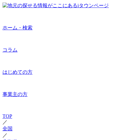
ホーム・検索
コラム
はじめての方
事業主の方
TOP
／
全国
／