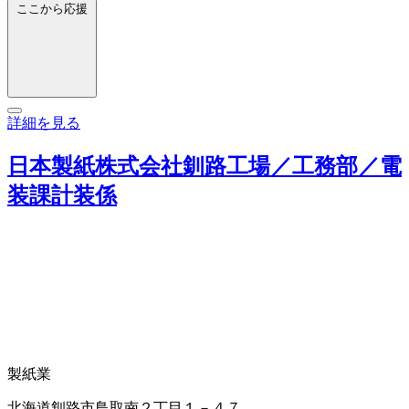
ここから応援
詳細を見る
日本製紙株式会社釧路工場／工務部／電
装課計装係
製紙業
北海道釧路市鳥取南２丁目１－４７