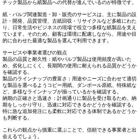
チック製品から紙製品への代替が進んでいるのが特徴です。
紙・パルプ関連製造・卸・販売のサービスは、主に製品の設
計・開発、品質管理、古紙回収・リサイクルなど多岐にわた
り、日常生活やビジネスの現場で役立つ多様な紙製品を支え
ています。そのため、顧客は環境に配慮しながら、用途や目
的に合わせた最適な製品を選んで利用できます。
サービスや事業者選びの観点
製品の品質と耐久性：紙やパルプ製品は使用頻度が高いた
め、劣化しにくく、長期間の使用に耐えられる品質かどうか
を確認する。
製品のラインナップの豊富さ：用途やニーズに合わせて適切
な製品を選べるようコピー用紙、ダンボール原紙、特殊紙な
ど、多様なラインナップが揃っているかを確認する。
納期の正確さと迅速さ：計画通りに製品を受け取るため、納
期をしっかり守り、迅速に対応できるかどうかを確認する。
特に急な追加発注にも柔軟に対応できる体制であるかどうか
も判断する。
これらの観点から慎重に選ぶことで、信頼できる事業者と出
会えるでしょう。