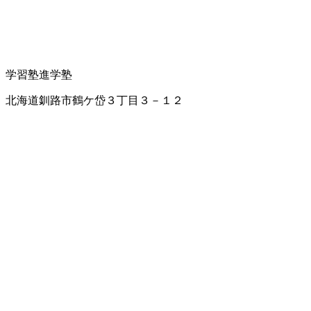
学習塾
進学塾
北海道釧路市鶴ケ岱３丁目３－１２