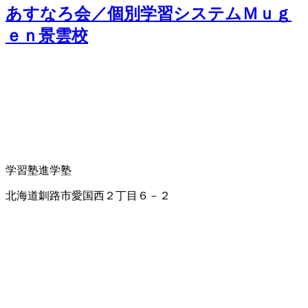
あすなろ会／個別学習システムＭｕｇ
ｅｎ景雲校
学習塾
進学塾
北海道釧路市愛国西２丁目６－２