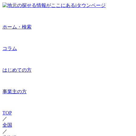
ホーム・検索
コラム
はじめての方
事業主の方
TOP
／
全国
／