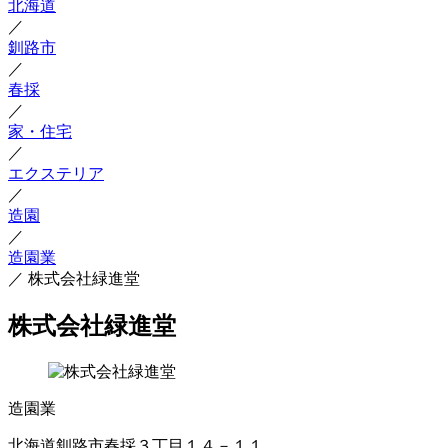
北海道
／
釧路市
／
春採
／
家・住宅
／
エクステリア
／
造園
／
造園業
／
株式会社緑進堂
株式会社緑進堂
造園業
北海道釧路市春採３丁目１４－１１