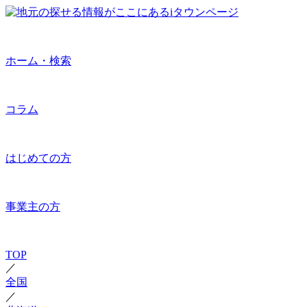
ホーム・検索
コラム
はじめての方
事業主の方
TOP
／
全国
／