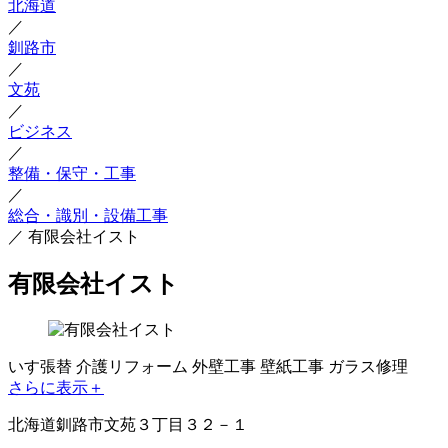
北海道
／
釧路市
／
文苑
／
ビジネス
／
整備・保守・工事
／
総合・識別・設備工事
／
有限会社イスト
有限会社イスト
いす張替
介護リフォーム
外壁工事
壁紙工事
ガラス修理
さらに表示＋
北海道釧路市文苑３丁目３２－１