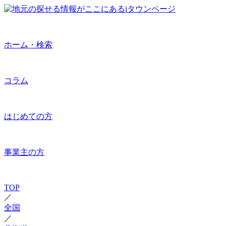
ホーム・検索
コラム
はじめての方
事業主の方
TOP
／
全国
／