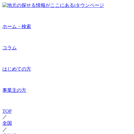
ホーム・検索
コラム
はじめての方
事業主の方
TOP
／
全国
／