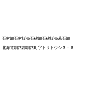
石材卸
石材販売
石碑卸
石碑販売
墓石卸
北海道釧路郡釧路町字トリトウシ３－６