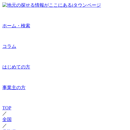
ホーム・検索
コラム
はじめての方
事業主の方
TOP
／
全国
／