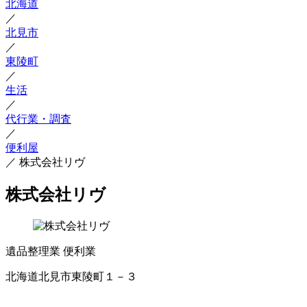
北海道
／
北見市
／
東陵町
／
生活
／
代行業・調査
／
便利屋
／
株式会社リヴ
株式会社リヴ
遺品整理業
便利業
北海道北見市東陵町１－３