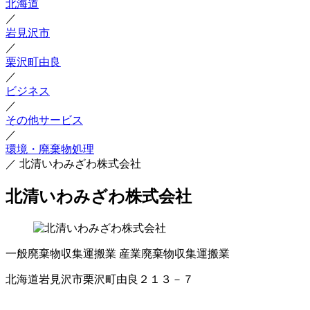
北海道
／
岩見沢市
／
栗沢町由良
／
ビジネス
／
その他サービス
／
環境・廃棄物処理
／
北清いわみざわ株式会社
北清いわみざわ株式会社
一般廃棄物収集運搬業
産業廃棄物収集運搬業
北海道岩見沢市栗沢町由良２１３－７