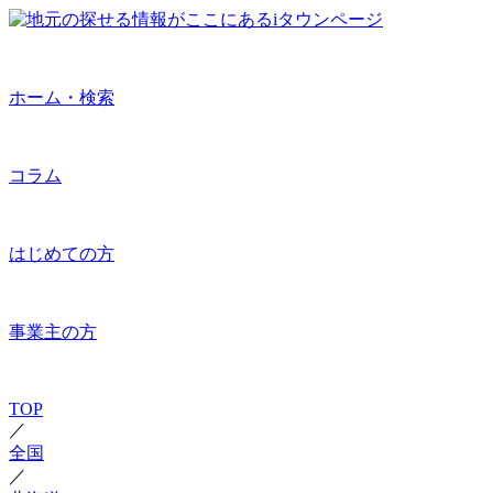
ホーム・検索
コラム
はじめての方
事業主の方
TOP
／
全国
／