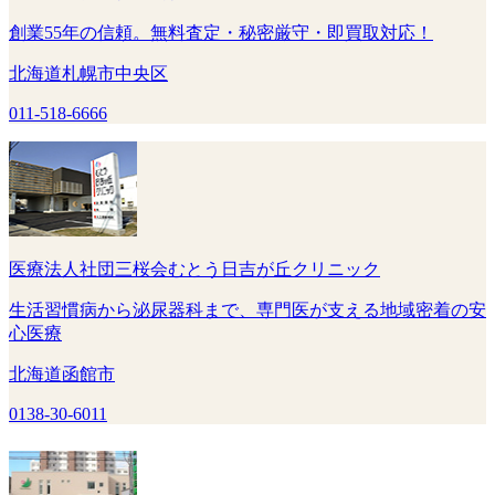
創業55年の信頼。無料査定・秘密厳守・即買取対応！
北海道札幌市中央区
011-518-6666
医療法人社団三桜会むとう日吉が丘クリニック
生活習慣病から泌尿器科まで、専門医が支える地域密着の安
心医療
北海道函館市
0138-30-6011