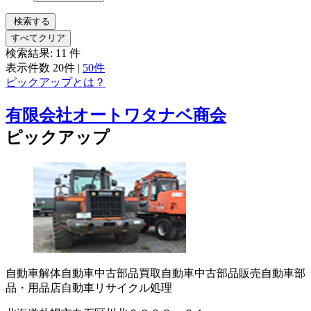
検索する
すべてクリア
検索結果:
11
件
表示件数
20件
|
50件
ピックアップとは？
有限会社オートワタナベ商会
ピックアップ
自動車解体
自動車中古部品買取
自動車中古部品販売
自動車部
品・用品店
自動車リサイクル処理