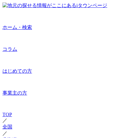
ホーム・検索
コラム
はじめての方
事業主の方
TOP
／
全国
／