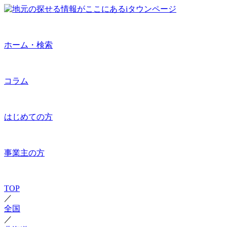
ホーム・検索
コラム
はじめての方
事業主の方
TOP
／
全国
／