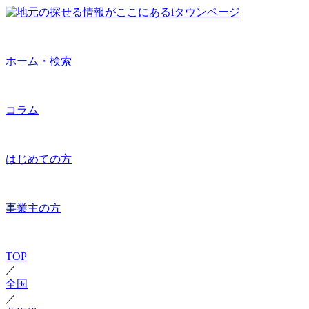
ホーム・検索
コラム
はじめての方
事業主の方
TOP
／
全国
／