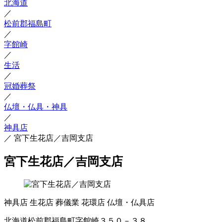
北海道
／
松前郡福島町
／
字館崎
／
生活
／
冠婚葬祭
／
仏壇・仏具・神具
／
神具店
／
宮下生花店／吉岡支店
宮下生花店／吉岡支店
神具店
生花店
葬儀業
花環店
仏壇・仏具店
北海道松前郡福島町字館崎３５０－３８