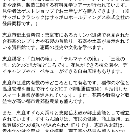
史や原料、製造に関する有料見学ツアーが行われています。
見学者はゲストショップでお土産などを購入できます。（※
サッポロクラシックはサッポロホールディングス株式会社の
登録商標です。）
恵庭市郷土資料館：恵庭市にあるカリンバ遺跡で発見された
合葬墓のレプリカや石製の首飾り、石器や土器が展示されて
いる資料館です。恵庭の歴史や文化を学べます。
恵庭渓谷：「白扇の滝」、「ラルマナイの滝」、「三段の
滝」の3つの滝が見どころです。花見ができる桜公園や、デ
イキャンプやバーベキューができる自由広場もあります。
恵庭市は道内有数の米どころとして有名です。稲作の水位と
温度管理を自動で行うなどICT（情報通信技術）を活用した
スマート農業が推進されています。また、花苗や野菜など収
益性が高い都市近郊型農業も盛んです。
また、恵庭すずらん踊りと恵庭岳太鼓が郷土芸能として確立
されています。すずらん踊りは、市民の健康、商工振興、五
穀豊穣の3つの願いが込められた踊りです。恵庭岳太鼓は、
青少年の健全育成、文化振興、商工業の発展を願うもので、