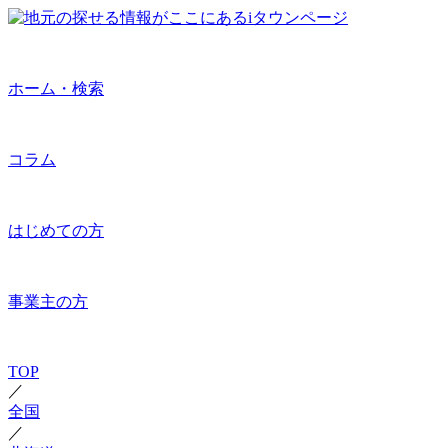
ホーム・検索
コラム
はじめての方
事業主の方
TOP
／
全国
／