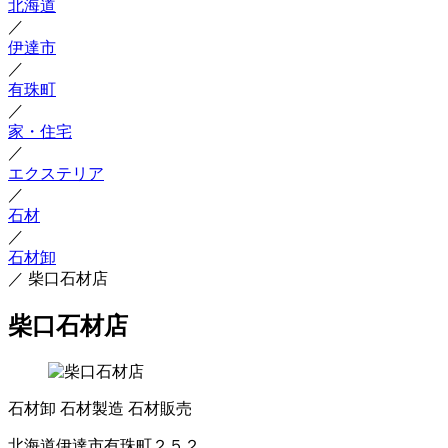
北海道
／
伊達市
／
有珠町
／
家・住宅
／
エクステリア
／
石材
／
石材卸
／
柴口石材店
柴口石材店
石材卸
石材製造
石材販売
北海道伊達市有珠町２５２