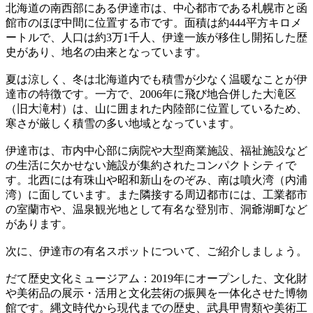
北海道の南西部にある伊達市は、中心都市である札幌市と函
館市のほぼ中間に位置する市です。面積は約444平方キロメ
ートルで、人口は約3万1千人、伊達一族が移住し開拓した歴
史があり、地名の由来となっています。
夏は涼しく、冬は北海道内でも積雪が少なく温暖なことが伊
達市の特徴です。一方で、2006年に飛び地合併した大滝区
（旧大滝村）は、山に囲まれた内陸部に位置しているため、
寒さが厳しく積雪の多い地域となっています。
伊達市は、市内中心部に病院や大型商業施設、福祉施設など
の生活に欠かせない施設が集約されたコンパクトシティで
す。北西には有珠山や昭和新山をのぞみ、南は噴火湾（内浦
湾）に面しています。また隣接する周辺都市には、工業都市
の室蘭市や、温泉観光地として有名な登別市、洞爺湖町など
があります。
次に、伊達市の有名スポットについて、ご紹介しましょう。
だて歴史文化ミュージアム：2019年にオープンした、文化財
や美術品の展示・活用と文化芸術の振興を一体化させた博物
館です。縄文時代から現代までの歴史、武具甲冑類や美術工