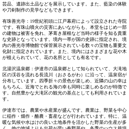
芸品、遺跡出土品などを展示しています。また、藍染の体験
や刀剣制作の見学などもできます。
有珠善光寺：19世紀初頭に江戸幕府によって設立された寺院
です。有珠山噴火の災害にあいながらも、本堂をはじめ一部
の建物は被害を免れ、茅葺き屋根など当時の様子を知る貴重
な史跡となっています。境内一帯が国の史跡に指定され、境
内の善光寺博物館で保管展示されている数々の宝物も重要文
化財に指定されています。また、境内にはさまざまな花や木
が植えられていて、花の名所としても有名です。
北湯沢温泉郷：伊達市の温泉郷として知られていて、大滝地
区の渓谷を流れる長流川（おさるがわ）に沿って、温泉宿が
分布しています。四季折々の景色が楽しめ、近隣の山の幸は
もちろん、近海でとれる海の幸も同時に楽しめるのが特徴で
す。自然豊かな大滝区の観光の基点としても利用されていま
す。
伊達市では、農業や水産業が盛んです。農業は、野菜を中心
に稲作・畑作・酪農・畜産などが行われています。特に、温
暖な気候や水はけの良い土地条件を活かした野菜の生産が多
く、他の地域よりも出荷が早い春野菜や、冬季のハウス栽培