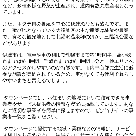
など、多種多様な野菜が生産され、道内有数の農産地となっ
ています。
また、ホタテ貝の養殖を中心に秋鮭漁なども盛んです。ま
た、飛び地となっている大滝地区の主な産業は林業や農業
で、有名な観光地として北湯沢温泉郷のほか、三階滝公園な
どがあります。
伊達市は、電車や車の利用で札幌市まで約1時間半、苫小牧
市までは約1時間、千歳市までは約1時間15分と、他エリアへ
のアクセスがしやすいのが特徴です。市内中心部に生活に必
要な施設が集約されているため、車がなくても便利で暮らし
やすいまちと言えるでしょう。
iタウンページでは、お住まいの地域において信頼できる事
業者やサービス提供者の情報を豊富に掲載しています。あな
たに適切な事業者を簡単に探せますので、ぜひ当サイトの事
業者一覧をご覧ください。
iタウンページで提供する地域・業種などの情報は、サービ
ス利用をお考えの方に、納得のいくサービスを選んでいただ